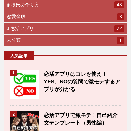
彼氏の作り方
48
恋愛全般
3
恋活アプリ
22
未分類
1
人気記事
1
恋活アプリはコレを使え！
YES、NOの質問で激モテするア
プリが分かる
2
恋活アプリで激モテ！自己紹介
文テンプレート（男性編）