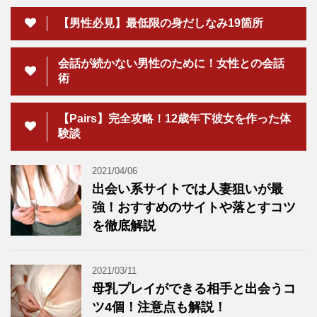
【男性必見】最低限の身だしなみ19箇所
会話が続かない男性のために！女性との会話
術
【Pairs】完全攻略！12歳年下彼女を作った体
験談
2021/04/06
出会い系サイトでは人妻狙いが最
強！おすすめのサイトや落とすコツ
を徹底解説
2021/03/11
母乳プレイができる相手と出会うコ
ツ4個！注意点も解説！