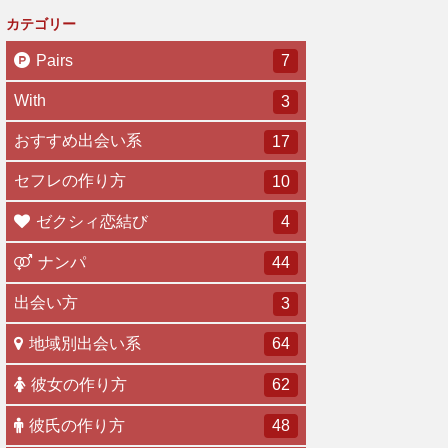
カテゴリー
Pairs
7
With
3
おすすめ出会い系
17
セフレの作り方
10
ゼクシィ恋結び
4
ナンパ
44
出会い方
3
地域別出会い系
64
彼女の作り方
62
彼氏の作り方
48