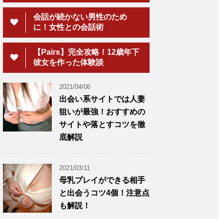
会話が続かない男性のため
に！女性との会話術
【Pairs】完全攻略！12歳年下
彼女を作った体験談
2021/04/06
出会い系サイトでは人妻
狙いが最強！おすすめの
サイトや落とすコツを徹
底解説
2021/03/11
母乳プレイができる相手
と出会うコツ4個！注意点
も解説！