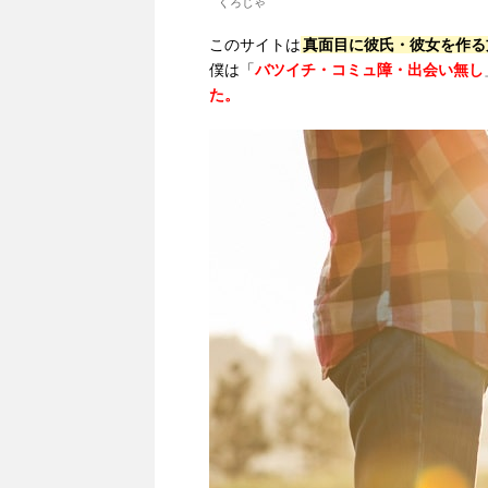
くろじゃ
このサイトは
真面目に彼氏・彼女を作る
僕は「
バツイチ・コミュ障・出会い無し
た。