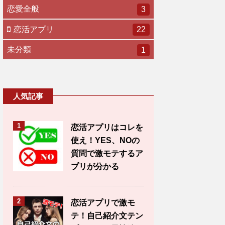
恋愛全般
3
恋活アプリ
22
未分類
1
人気記事
1
恋活アプリはコレを
使え！YES、NOの
質問で激モテするア
プリが分かる
2
恋活アプリで激モ
テ！自己紹介文テン