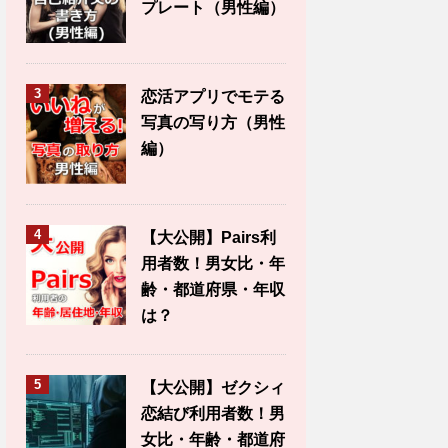
プレート（男性編）
3
恋活アプリでモテる
写真の写り方（男性
編）
4
【大公開】Pairs利
用者数！男女比・年
齢・都道府県・年収
は？
5
【大公開】ゼクシィ
恋結び利用者数！男
女比・年齢・都道府