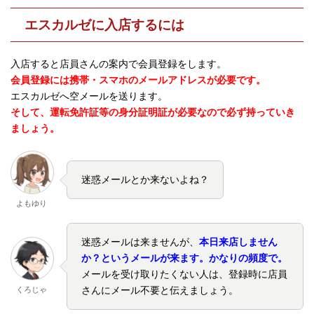
エスカルゼに入店するには
入店すると店員さんの案内で会員登録をします。
会員登録には携帯・スマホのメールアドレスが必要です。
エスカルゼへ空メールを送ります。
そして、運転免許証等の身分証明証が必要なので必ず持っていき
ましょう。
迷惑メールとか来ないよね？
よもゆり
迷惑メールは来ませんが、
本日来店しません
か？というメールが来ます。かなりの頻度で。
メールを受け取りたくない人は、登録時に店員
さんにメール不要と伝えましょう。
くろじゃ