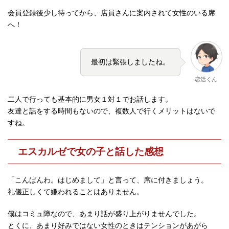
会員登録後少し待ってから、店員さんに案内されて女性のいる席
へ！
最初は緊張しましたね。
恋活くん
二人で行っても基本的に男女１対１でお話します。
友達と話をする時間もないので、複数人で行くメリットはないで
すね。
エスカルゼで女の子と話した感想
「こんばんわ。はじめまして」と言って、席に付きましょう。
礼儀正しくて嫌われることはありません。
僕はコミュ障なので、あまり話が盛り上がりませんでした。
とくに、あまり好みではない女性のときはテンションがあがら