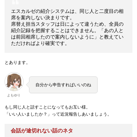
エスカルゼの紹介システムは、同じ人と二度目の相
席を案内しない決まりです。
席替え担当スタッフは日によって違うため、全員の
紹介記録を把握することはできません。「あの人と
は前回相席したので案内しないように」と教えてい
ただければより確実です。
とあります。
自分から申告すればいいのね
よもゆり
もし同じ人と話すことになってもお互い様。
「いい人いましたか？」って近況報告しあいましょう。
会話が途切れない話のネタ