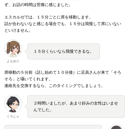
ず、お話の時間は苦痛に感じました。
エスカルゼでは、１５分ごとに席を移動します。
話が合わないなと感じる場合でも、１５分は我慢して席にいない
といけません。
１５分くらいなら我慢できるな。
よもゆり
席移動の５分前（話し始めて１０分後）に店員さんが来て「そろ
そろ」と囁いてくれます。
連絡先を交換するなら、このタイミングでしましょう。
２時間いましたが、あまり好みの女性はいませ
んでした。
くろじゃ