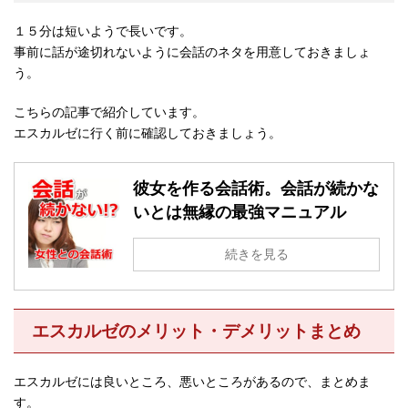
１５分は短いようで長いです。
事前に話が途切れないように会話のネタを用意しておきましょ
う。
こちらの記事で紹介しています。
エスカルゼに行く前に確認しておきましょう。
彼女を作る会話術。会話が続かな
いとは無縁の最強マニュアル
続きを見る
エスカルゼのメリット・デメリットまとめ
エスカルゼには良いところ、悪いところがあるので、まとめま
す。