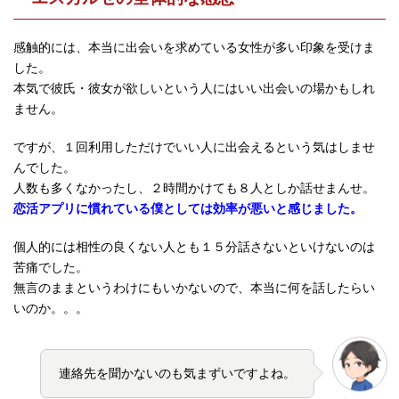
感触的には、本当に出会いを求めている女性が多い印象を受けま
した。
本気で彼氏・彼女が欲しいという人にはいい出会いの場かもしれ
ません。
ですが、１回利用しただけでいい人に出会えるという気はしませ
んでした。
人数も多くなかったし、２時間かけても８人としか話せまんせ。
恋活アプリに慣れている僕としては効率が悪いと感じました。
個人的には相性の良くない人とも１５分話さないといけないのは
苦痛でした。
無言のままというわけにもいかないので、本当に何を話したらい
いのか。。。
連絡先を聞かないのも気まずいですよね。