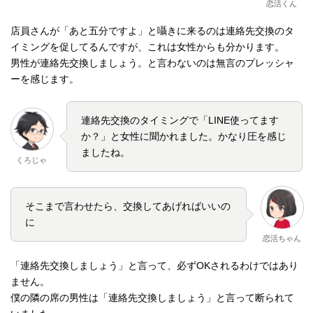
恋活くん
店員さんが「あと五分ですよ」と囁きに来るのは連絡先交換のタ
イミングを促してるんですが、これは女性からも分かります。
男性が連絡先交換しましょう。と言わないのは無言のプレッシャ
ーを感じます。
連絡先交換のタイミングで「LINE使ってます
か？」と女性に聞かれました。かなり圧を感じ
ましたね。
くろじゃ
そこまで言わせたら、交換してあげればいいの
に
恋活ちゃん
「連絡先交換しましょう」と言って、必ずOKされるわけではあり
ません。
僕の隣の席の男性は「連絡先交換しましょう」と言って断られて