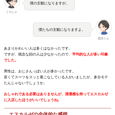
僕の主観になりますが。
くろじゃ
僕たちの主観になりますよ。
恋活くん
あまりかわいい人は多くはなかったです。
ですが、残念な顔の人は少なかったので、
平均的な人が多い印象
でした。
男性は、おじさんっぽい人が多かったです。
若くてスーツをスッと着こなしている人がいましたが、多分モテ
たんじゃないでしょうか。
おしゃれである必要はありませんが、清潔感を持ってエスカルゼ
に入店したほうがいいでしょうね。
エスカルゼの全体的な感想