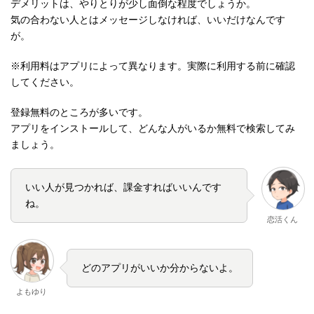
デメリットは、やりとりが少し面倒な程度でしょうか。
気の合わない人とはメッセージしなければ、いいだけなんです
が。
※利用料はアプリによって異なります。実際に利用する前に確認
してください。
登録無料のところが多いです。
アプリをインストールして、どんな人がいるか無料で検索してみ
ましょう。
いい人が見つかれば、課金すればいいんです
ね。
恋活くん
どのアプリがいいか分からないよ。
よもゆり