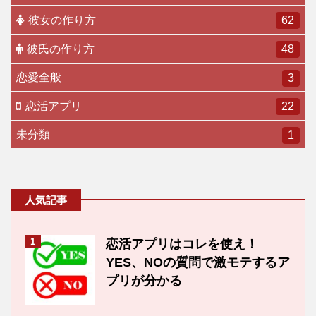
彼女の作り方
62
彼氏の作り方
48
恋愛全般
3
恋活アプリ
22
未分類
1
人気記事
1
恋活アプリはコレを使え！
YES、NOの質問で激モテするア
プリが分かる