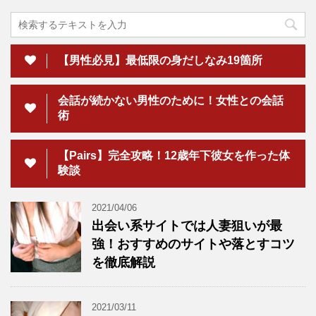
【男性必見】最低限の身だしなみ19箇所
会話が続かない男性のために！女性との会話
術
【Pairs】完全攻略！12歳年下彼女を作った体
験談
2021/04/06
出会い系サイトでは人妻狙いが最
強！おすすめのサイトや落とすコツ
を徹底解説
2021/03/11