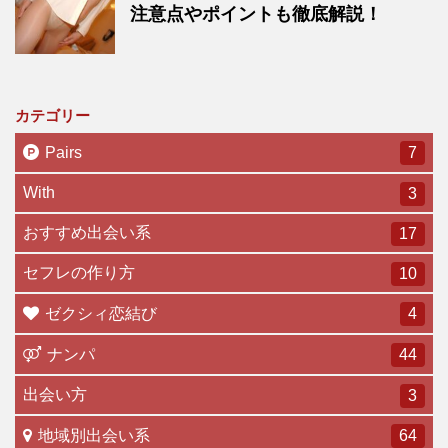
注意点やポイントも徹底解説！
カテゴリー
Pairs
7
With
3
おすすめ出会い系
17
セフレの作り方
10
ゼクシィ恋結び
4
ナンパ
44
出会い方
3
地域別出会い系
64