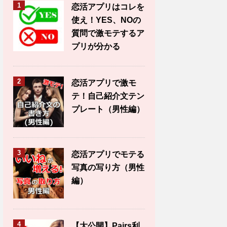
1
恋活アプリはコレを
使え！YES、NOの
質問で激モテするア
プリが分かる
2
恋活アプリで激モ
テ！自己紹介文テン
プレート（男性編）
3
恋活アプリでモテる
写真の写り方（男性
編）
4
【大公開】Pairs利