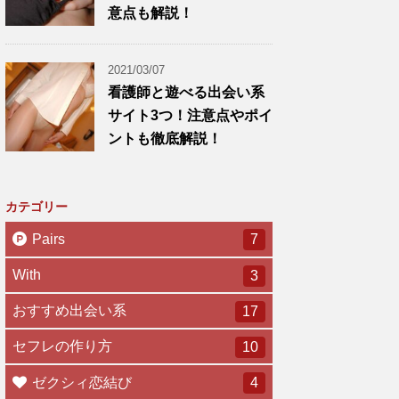
意点も解説！
2021/03/07
看護師と遊べる出会い系
サイト3つ！注意点やポイ
ントも徹底解説！
カテゴリー
Pairs
7
With
3
おすすめ出会い系
17
セフレの作り方
10
ゼクシィ恋結び
4