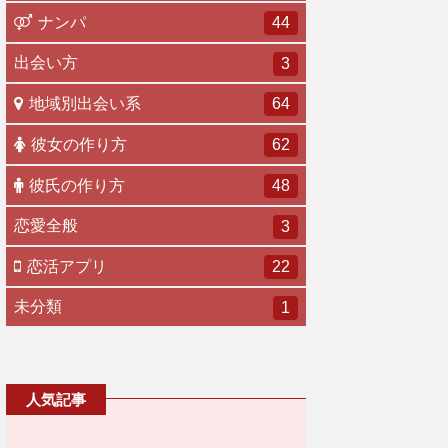
ナンパ
44
出会い方
3
地域別出会い系
64
彼女の作り方
62
彼氏の作り方
48
恋愛全般
3
恋活アプリ
22
未分類
1
人気記事