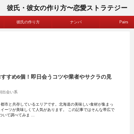
彼氏・彼女の作り方〜恋愛ストラテジー
彼氏の作り方
ナンパ
Pairs
おすすめ6個！即日会うコツや業者やサクラの見
別出会い系
く都市と共存しているエリアです。北海道の美味しい食材が集まっ
イーツが美味しくて人気があります。 この記事ではそんな帯広で
いて調べてみま ...