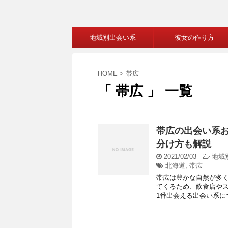
地域別出会い系
彼女の作り方
HOME
>
帯広
「 帯広 」 一覧
帯広の出会い系
分け方も解説
2021/02/03
-
地域
北海道
,
帯広
帯広は豊かな自然が多
てくるため、飲食店やス
1番出会える出会い系につ