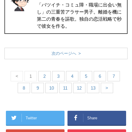
「バツイチ・コミュ障・職場に出会い無
し」の三重苦アラサー男子。離婚を機に
第二の青春を謳歌。独自の恋活戦略で秒
で彼女を作る。
次のページへ >
<
1
2
3
4
5
6
7
8
9
10
11
12
13
>
Twitter
Share