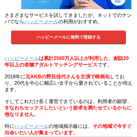
さまざまなサービスを試してきましたが、ネットでのナン
パでなら
ハッピーメール
の利用がおすすめ。
ハッピーメールに無料で登録する
ハッピーメール
は累計2500万人以上が利用した、創設20
年以上の老舗アダルトマッチングサービス
です。
2018年に
元AKBの野呂佳代さんを主演で映画化
してお
り、20代を中心に幅広い女子から愛されていることが伺え
ます。
そしてこれだけ長く運営できているのは、利用者の願望、
すなわちセックスしたいという欲求を満たせているからに
他なりません
。
特に
ハッピーメール
の地域掲示板には、
その地域で今すぐ
出会いたい人が集まっています
。