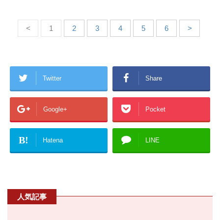
<
1
2
3
4
5
6
>
Twitter
Share
Google+
Pocket
B!
Hatena
LINE
人気記事