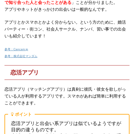
で知り合った人と会ったことがある
」ことが分かりました。
アプリやネットがきっかけの出会いは一般的なんです。
アプリとかスマホとかよく分からない。という方のために、婚活
パーティー・街コン、社会人サークル、ナンパ、習い事での出会
いも紹介しています！
参考：Cancam.jp
参考：株式会社マンダム
恋活アプリ
恋活アプリ（マッチングアプリ）は真剣に彼氏・彼女を欲しがっ
ている人が利用するアプリです。スマホがあれば簡単に利用する
ことができます。
ポイント
恋活アプリと出会い系アプリは似ているようですが
目的の違うものです。