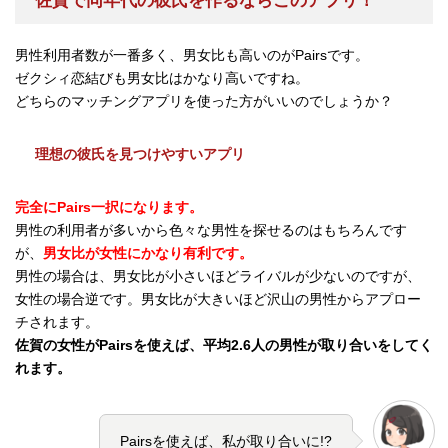
佐賀で同年代の彼氏を作るならこのアプリ！
男性利用者数が一番多く、男女比も高いのがPairsです。
ゼクシィ恋結びも男女比はかなり高いですね。
どちらのマッチングアプリを使った方がいいのでしょうか？
理想の彼氏を見つけやすいアプリ
完全にPairs一択になります。
男性の利用者が多いから色々な男性を探せるのはもちろんです
が、
男女比が女性にかなり有利です。
男性の場合は、男女比が小さいほどライバルが少ないのですが、
女性の場合逆です。男女比が大きいほど沢山の男性からアプロー
チされます。
佐賀の女性がPairsを使えば、平均2.6人の男性が取り合いをしてく
れます。
Pairsを使えば、私が取り合いに!?