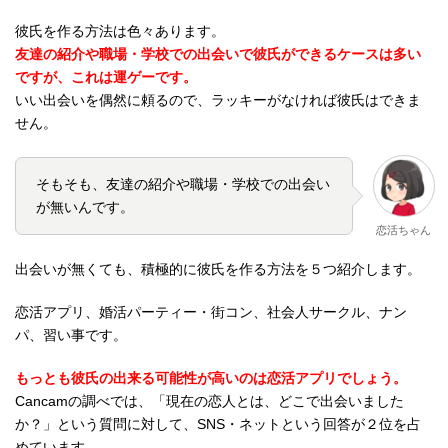
彼氏を作る方法は色々あります。
友達の紹介や職場・学校での出会いで彼氏ができるケースは多い
ですが、これは運ゲーです。
いい出会いを偶然に頼るので、ラッキーがなければ彼氏はできま
せん。
そもそも、友達の紹介や職場・学校での出会い
が無いんです。
恋活ちゃん
出会いが無くても、積極的に彼氏を作る方法を５つ紹介します。
恋活アプリ、婚活パーティー・街コン、社会人サークル、ナン
パ、習い事です。
もっとも彼氏の出来る可能性が高いのは恋活アプリでしょう。
Cancamの調べでは、「現在の恋人とは、どこで出会いました
か？」という質問に対して、SNS・ネットという回答が２位を占
めています。