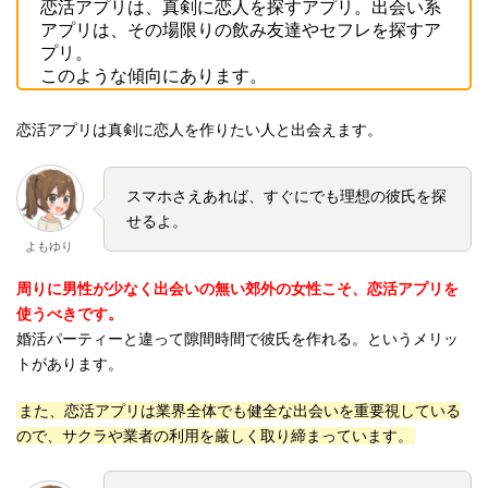
恋活アプリは、真剣に恋人を探すアプリ。出会い系
アプリは、その場限りの飲み友達やセフレを探すア
プリ。
このような傾向にあります。
恋活アプリは真剣に恋人を作りたい人と出会えます。
スマホさえあれば、すぐにでも理想の彼氏を探
せるよ。
よもゆり
周りに男性が少なく出会いの無い郊外の女性こそ、恋活アプリを
使うべきです。
婚活パーティーと違って隙間時間で彼氏を作れる。というメリッ
トがあります。
また、恋活アプリは業界全体でも健全な出会いを重要視している
ので、サクラや業者の利用を厳しく取り締まっています。