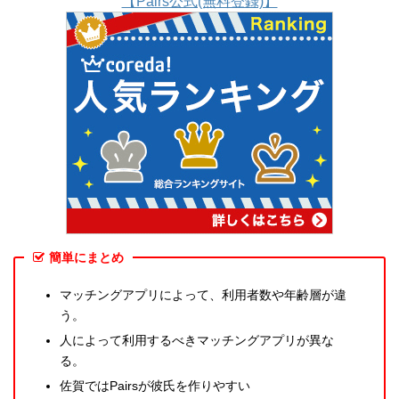
【Pairs公式(無料登録)】
簡単にまとめ
マッチングアプリによって、利用者数や年齢層が違
う。
人によって利用するべきマッチングアプリが異な
る。
佐賀ではPairsが彼氏を作りやすい