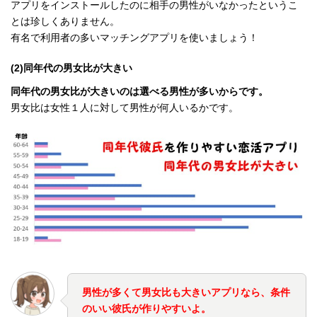
アプリをインストールしたのに相手の男性がいなかったというこ
とは珍しくありません。
有名で利用者の多いマッチングアプリを使いましょう！
(2)同年代の男女比が大きい
同年代の男女比が大きいのは選べる男性が多いからです。
男女比は女性１人に対して男性が何人いるかです。
男性が多くて男女比も大きいアプリなら、条件
のいい彼氏が作りやすいよ。