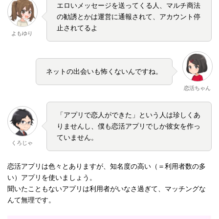
エロいメッセージを送ってくる人、マルチ商法
の勧誘とかは運営に通報されて、アカウント停
止されてるよ
よもゆり
ネットの出会いも怖くないんですね。
恋活ちゃん
「アプリで恋人ができた」という人は珍しくあ
りませんし、僕も恋活アプリでしか彼女を作っ
ていません。
くろじゃ
恋活アプリは色々とありますが、知名度の高い（＝利用者数の多
い）アプリを使いましょう。
聞いたこともないアプリは利用者がいなさ過ぎて、マッチングな
んて無理です。