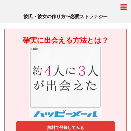
彼氏・彼女の作り方〜恋愛ストラテジー
確実に出会える方法とは？
無料で登録してみる