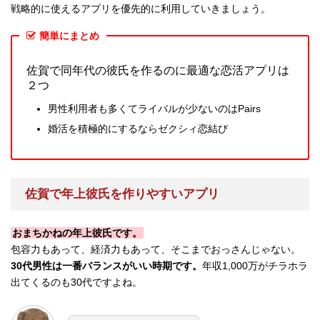
戦略的に使えるアプリを優先的に利用していきましょう。
簡単にまとめ
佐賀で同年代の彼氏を作るのに最適な恋活アプリは
２つ
男性利用者も多くてライバルが少ないのはPairs
婚活を積極的にするならゼクシィ恋結び
佐賀で年上彼氏を作りやすいアプリ
おまちかねの年上彼氏です。
包容力もあって、経済力もあって、そこまでおっさんじゃない。
30代男性は一番バランスがいい時期です。
年収1,000万がチラホラ
出てくるのも30代ですよね。