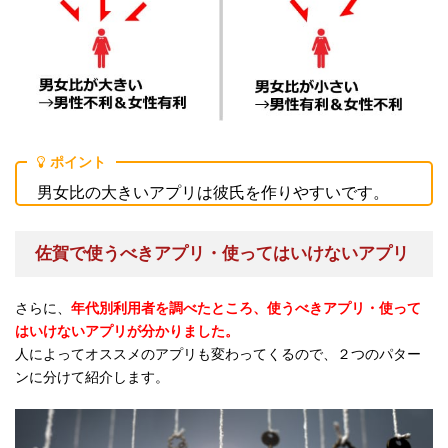
ポイント
男女比の大きいアプリは彼氏を作りやすいです。
佐賀で使うべきアプリ・使ってはいけないアプリ
さらに、
年代別利用者を調べたところ、使うべきアプリ・使って
はいけないアプリが分かりました。
人によってオススメのアプリも変わってくるので、２つのパター
ンに分けて紹介します。