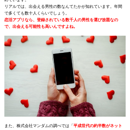
リアルでは、出会える男性の数なんてたかが知れています。年間
で多くても数十人くらいでしょう。
恋活アプリなら、登録されている数千人の男性を選び放題なの
で、出会える可能性も高いんですよね。
また、株式会社マンダムの調べでは「
平成世代の約半数がネット