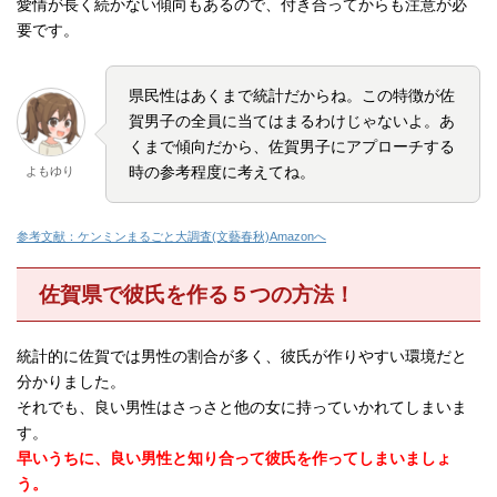
愛情が長く続かない傾向もあるので、付き合ってからも注意が必
要です。
県民性はあくまで統計だからね。この特徴が佐
賀男子の全員に当てはまるわけじゃないよ。あ
くまで傾向だから、佐賀男子にアプローチする
時の参考程度に考えてね。
よもゆり
参考文献：ケンミンまるごと大調査(文藝春秋)Amazonへ
佐賀県で彼氏を作る５つの方法！
統計的に佐賀では男性の割合が多く、彼氏が作りやすい環境だと
分かりました。
それでも、良い男性はさっさと他の女に持っていかれてしまいま
す。
早いうちに、良い男性と知り合って彼氏を作ってしまいましょ
う。