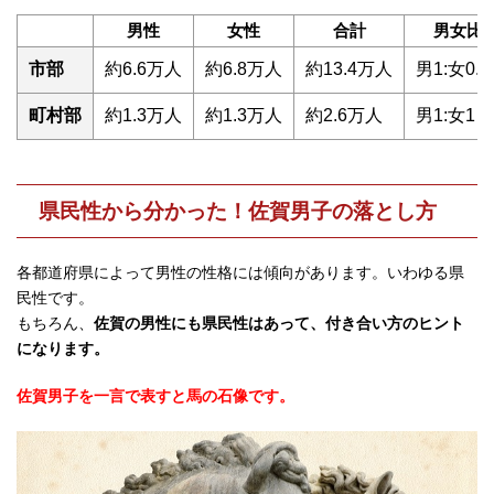
男性
女性
合計
男女比
市部
約6.6万人
約6.8万人
約13.4万人
男1:女0.9
町村部
約1.3万人
約1.3万人
約2.6万人
男1:女1
県民性から分かった！佐賀男子の落とし方
各都道府県によって男性の性格には傾向があります。いわゆる県
民性です。
もちろん、
佐賀の男性にも県民性はあって、付き合い方のヒント
になります。
佐賀男子を一言で表すと馬の石像です。