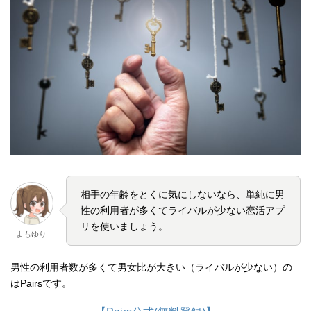
相手の年齢をとくに気にしないなら、単純に男
性の利用者が多くてライバルが少ない恋活アプ
リを使いましょう。
よもゆり
男性の利用者数が多くて男女比が大きい（ライバルが少ない）の
はPairsです。