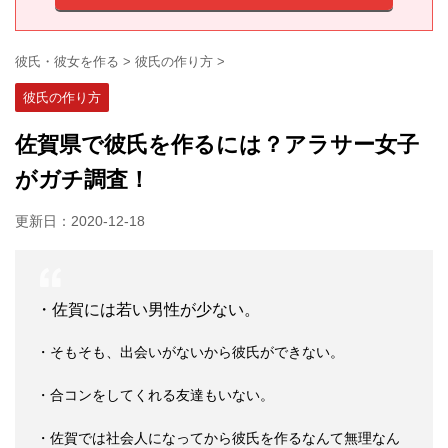
彼氏・彼女を作る
>
彼氏の作り方
>
彼氏の作り方
佐賀県で彼氏を作るには？アラサー女子
がガチ調査！
更新日：
2020-12-18
・佐賀には若い男性が少ない。
・そもそも、出会いがないから彼氏ができない。
・合コンをしてくれる友達もいない。
・佐賀では社会人になってから彼氏を作るなんて無理なん