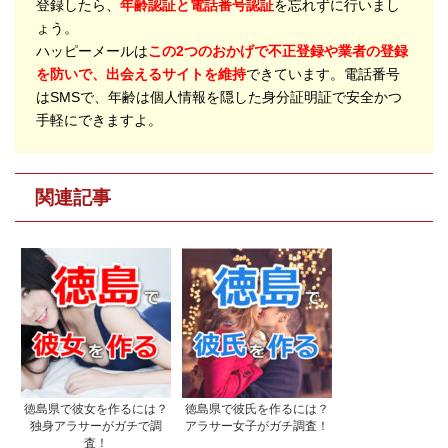
登録したら、
年齢認証と電話番号認証
を忘れずに行いまし
ょう。
ハッピーメールは
この2つのおかげで不正登録や業者の登録
を防いで、出会えるサイトを維持
できています。電話番号
はSMSで、年齢は個人情報を隠した身分証明証で安全かつ
手軽にできますよ。
関連記事
徳島県で彼女を作るには？
徳島県で彼氏を作るには？
独身アラサーがガチで調
アラサー女子がガチ調査！
査！