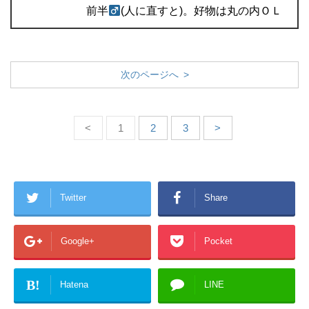
前半
(人に直すと)。好物は丸の内ＯＬ
次のページへ >
<
1
2
3
>
Twitter
Share
Google+
Pocket
B!
Hatena
LINE