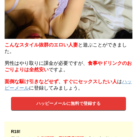
こんなスタイル抜群のエロい人妻
と遊ぶことができまし
た。
男性はやり取りに課金が必要ですが、
食事やドリンクのお
ごりよりは全然安い
ですよ。
面倒な駆け引きなどせず、すぐにセックスしたい人
は
ハッ
ピーメール
に登録してみましょう。
ハッピーメールに無料で登録する
R18!