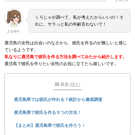
くろじゃ
くろじゃが調べて、私が考えたからいいの！そ
れに、サラっと私の年齢言わないで！
よもゆり
鹿児島の女性は出会いのなさから、彼氏を作るのが難しいと感じ
ているようです。
私なりに鹿児島で彼氏を作る方法を調べてみたから紹介します。
鹿児島で彼氏を作りたい女性のお役に立てたら嬉しいです。
目次
[
隠す
]
鹿児島県では彼氏が作れる？統計から徹底調査
鹿児島県で彼氏を作る５つの方法！
【まとめ】鹿児島県で彼氏を作ろう！