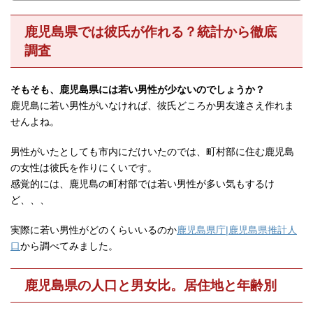
鹿児島県では彼氏が作れる？統計から徹底
調査
そもそも、鹿児島県には若い男性が少ないのでしょうか？
鹿児島に若い男性がいなければ、彼氏どころか男友達さえ作れま
せんよね。
男性がいたとしても市内にだけいたのでは、町村部に住む鹿児島
の女性は彼氏を作りにくいです。
感覚的には、鹿児島の町村部では若い男性が多い気もするけ
ど、、、
実際に若い男性がどのくらいいるのか
鹿児島県庁|鹿児島県推計人
口
から調べてみました。
鹿児島県の人口と男女比。居住地と年齢別