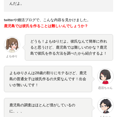
んだよ。
twitterや婚活ブログで、こんな内容を見かけました。
鹿児島では彼氏を作ることは難しいんでしょうか？
どうも！よもゆりだよ。彼氏なんて簡単に作れ
ると思うけど、鹿児島では難しいのかな？鹿児
島で彼氏を作る方法を調べたから紹介するよ！
よもゆり
よもゆりさんは28歳の割りにモテるけど、鹿児
島の普通女子は彼氏作るの大変なんです！出会
いが無いんです！
恋活ちゃん
鹿児島の調査はほとんど僕がしているの
に、、、