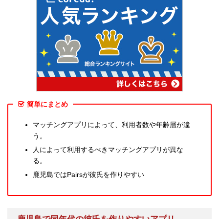
簡単にまとめ
マッチングアプリによって、利用者数や年齢層が違
う。
人によって利用するべきマッチングアプリが異な
る。
鹿児島ではPairsが彼氏を作りやすい