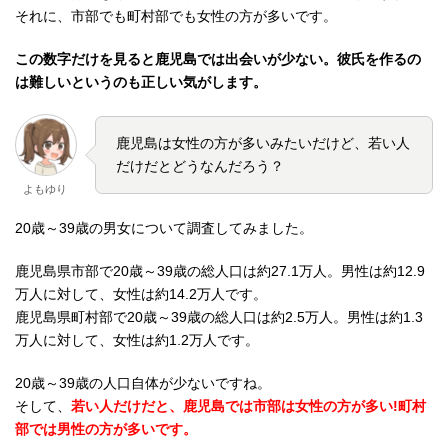
それに、市部でも町村部でも女性の方が多いです。
この数字だけを見ると鹿児島では出会いが少ない。彼氏を作るの
は難しいというのも正しい気がします。
鹿児島は女性の方が多いみたいだけど、若い人
だけだとどうなんだろう？
よもゆり
20歳～39歳の男女について調査してみました。
鹿児島県市部で20歳～39歳の総人口は約27.1万人。男性は約12.9
万人に対して、女性は約14.2万人です。
鹿児島県町村部で20歳～39歳の総人口は約2.5万人。男性は約1.3
万人に対して、女性は約1.2万人です。
20歳～39歳の人口自体が少ないですね。
そして、
若い人だけだと、鹿児島では市部は女性の方が多い!町村
部では男性の方が多いです。