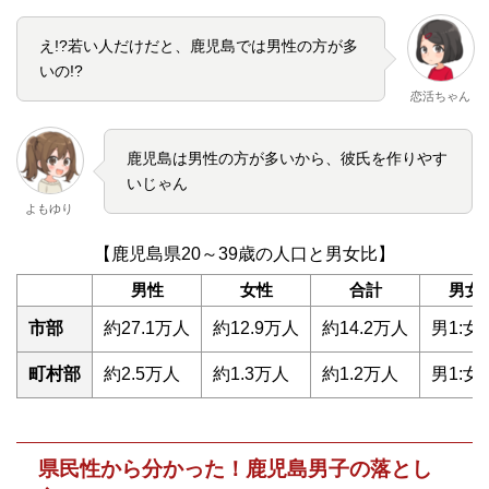
え!?若い人だけだと、鹿児島では男性の方が多
いの!?
恋活ちゃん
鹿児島は男性の方が多いから、彼氏を作りやす
いじゃん
よもゆり
【鹿児島県20～39歳の人口と男女比】
男性
女性
合計
男女
市部
約27.1万人
約12.9万人
約14.2万人
男1:女1
町村部
約2.5万人
約1.3万人
約1.2万人
男1:女0
県民性から分かった！鹿児島男子の落とし