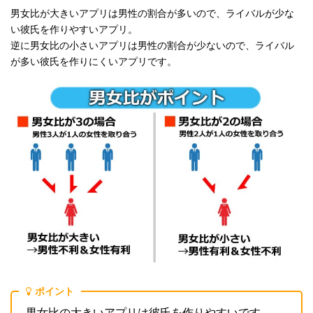
男女比が大きいアプリは男性の割合が多いので、ライバルが少な
い彼氏を作りやすいアプリ。
逆に男女比の小さいアプリは男性の割合が少ないので、ライバル
が多い彼氏を作りにくいアプリです。
ポイント
男女比の大きいアプリは彼氏を作りやすいです。