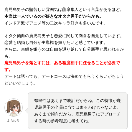
鹿児島男子の堅苦しい雰囲気は薩摩隼人という言葉があるほど。
本当は一人でいるのが好きなオタク男子だからかも。
インドア派でアニメ等の二次キャラ好きも多いんです。
オタク傾向の鹿児島男子も恋愛に関して肉食を自覚しています。
恋愛も結婚も自分が主導権を握りたいと感じています。
さらに、束縛を嫌うのは自由を通り越して自分勝手と思われるか
も。
鹿児島男子を落とすには、ある程度相手に任せることが必要で
す。
デートは誘っても、デートコースは決めてもらうくらいがちょう
どいいでしょう。
県民性はあくまで統計だからね。この特徴が鹿
児島男子の全員に当てはまるわけじゃないよ。
あくまで傾向だから、鹿児島男子にアプローチ
する時の参考程度に考えてね。
よもゆり