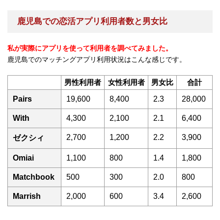
鹿児島での恋活アプリ利用者数と男女比
私が実際にアプリを使って利用者を調べてみました。
鹿児島でのマッチングアプリ利用状況はこんな感じです。
男性利用者
女性利用者
男女比
合計
Pairs
19,600
8,400
2.3
28,000
With
4,300
2,100
2.1
6,400
2,700
1,200
2.2
3,900
ゼクシィ
Omiai
1,100
800
1.4
1,800
Matchbook
500
300
2.0
800
Marrish
2,000
600
3.4
2,600