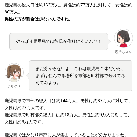
鹿児島の総人口は約163万人。男性は約77万人に対して、女性は約
86万人。
男性の方が割合は少ないんですね。
やっぱり鹿児島では彼氏が作りにくいんだ！
恋活ちゃん
まだ分からないよ！これは鹿児島全体だから、
まずは住んでる場所を市部と町村部で分けて考
えてみよう。
よもゆり
鹿児島県で市部の総人口は約144万人。男性は約67万人に対して、
女性は約77万人です。
鹿児島県で町村部の総人口は約18万人。男性は約9万人に対して、
女性は約9万人です。
鹿児島ではかなり市部に人が集まっていることが分かりますね。