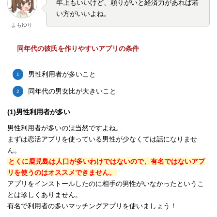
年上もいいけど、頼りがいと経済力があれば若
い方がいいよね。
よもゆり
同年代の彼氏を作りやすいアプリの条件
男性利用者が多いこと
同年代の男女比が大きいこと
(1)男性利用者が多い
男性利用者が多いのは当然ですよね。
まずは恋活アプリを使っている男性が少なくては話になりませ
ん。
とくに鹿児島は人口が多いわけではないので、有名ではないアプ
リを使うのはオススメできません。
アプリをインストールしたのに相手の男性がいなかったというこ
とは珍しくありません。
有名で利用者の多いマッチングアプリを使いましょう！