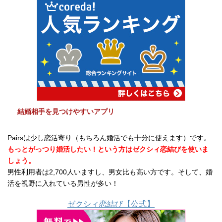
結婚相手を見つけやすいアプリ
Pairsは少し恋活寄り（もちろん婚活でも十分に使えます）です。
もっとがっつり婚活したい！という方はゼクシィ恋結びを使いま
しょう。
男性利用者は2,700人いますし、男女比も高い方です。そして、婚
活を視野に入れている男性が多い！
ゼクシィ恋結び【公式】