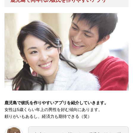
鹿児島で同年代の彼氏を作りやすいアプリ
鹿児島で彼氏を作りやすいアプリを紹介していきます。
女性は5歳くらい年上の男性を好む傾向にあります。
頼りがいもあるし、経済力も期待できる（笑）