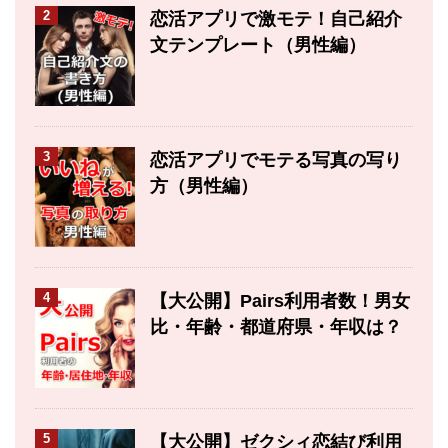
2
恋活アプリで激モテ！自己紹介
文テンプレート（男性編）
3
恋活アプリでモテる写真の写り
方（男性編）
4
【大公開】Pairs利用者数！男女
比・年齢・都道府県・年収は？
5
【大公開】ゼクシィ恋結び利用