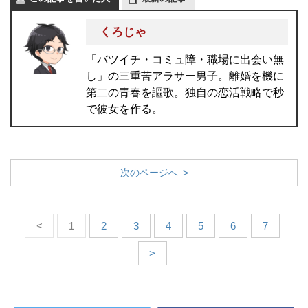
くろじゃ
「バツイチ・コミュ障・職場に出会い無
し」の三重苦アラサー男子。離婚を機に
第二の青春を謳歌。独自の恋活戦略で秒
で彼女を作る。
次のページへ >
<
1
2
3
4
5
6
7
>